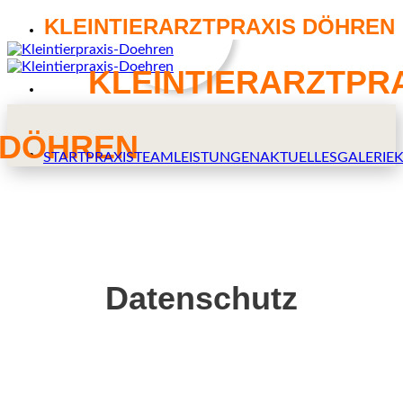
Skip
KLEINTIERARZTPRAXIS DÖHREN
to
content
KLEINTIERARZTPR
DÖHREN
START
PRAXISTEAM
LEISTUNGEN
AKTUELLES
GALERIE
Datenschutz